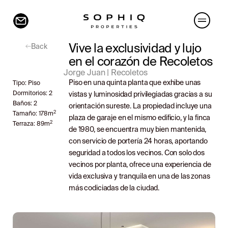
Vive la exclusividad y lujo
Back
en el corazón de Recoletos
Jorge Juan | Recoletos
Piso en una quinta planta que exhibe unas
Tipo:
Piso
Dormitorios:
2
vistas y luminosidad privilegiadas gracias a su
Baños:
2
orientación sureste. La propiedad incluye una
2
Tamaño:
178
m
plaza de garaje en el mismo edificio, y la finca
2
Terraza:
89
m
de 1980, se encuentra muy bien mantenida,
con servicio de portería 24 horas, aportando
seguridad a todos los vecinos. Con solo dos
vecinos por planta, ofrece una experiencia de
vida exclusiva y tranquila en una de las zonas
más codiciadas de la ciudad.